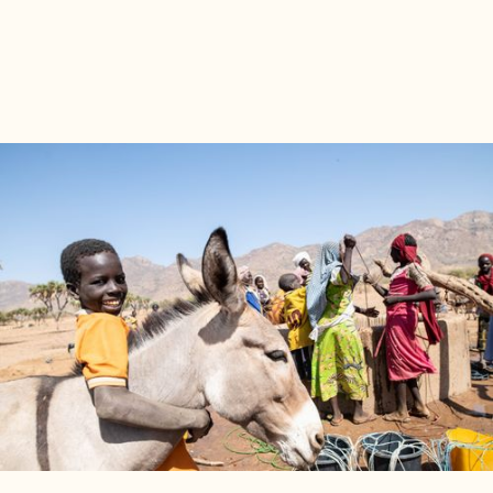
Tchad
Depuis 2004, ID intervient au Tchad,
principalement dans le sud du pays. Les
interventions y sont variées, portant sur les
sujets d’eau-assainissement, l’adaptation au
changement climatique, l’appui à la gouvernance
locale, le renforcement de la société civile ou
encore la participation citoyenne. La direction-
pays historiquement basée à Moundou – ville
jumelée avec Poitiers – a déménagé depuis
2025, à Ndjamena, tout en y gardant une base
opérationnelle.