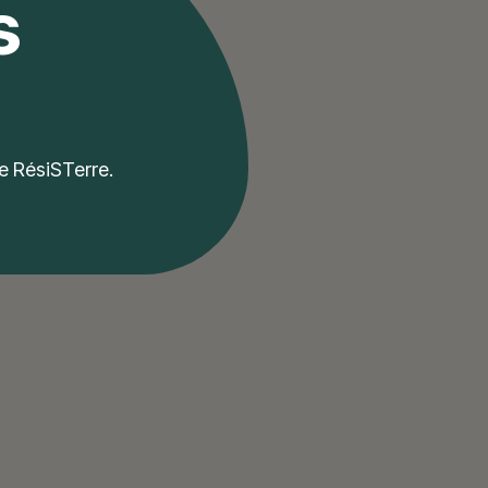
s
me RésiSTerre.