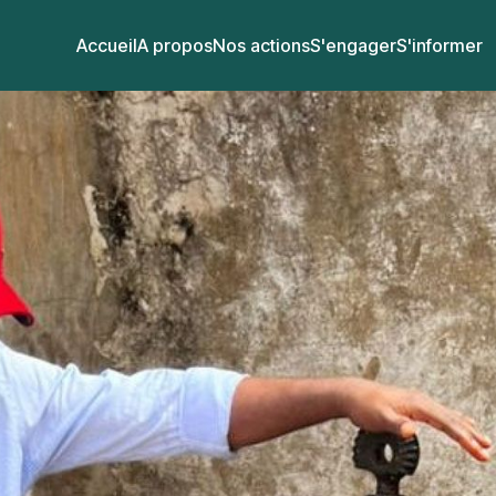
Accueil
A propos
Nos actions
S'engager
S'informer